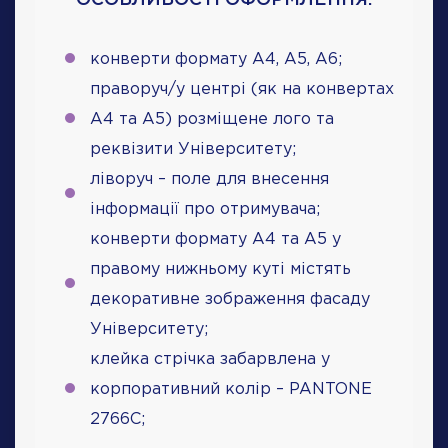
конверти формату А4, А5, А6;
праворуч/у центрі (як на конвертах
А4 та А5) розміщене лого та
реквізити Університету;
ліворуч – поле для внесення
інформації про отримувача;
конверти формату А4 та А5 у
правому нижньому куті містять
декоративне зображення фасаду
Університету;
клейка стрічка забарвлена у
корпоративний колір – PANTONE
2766C;